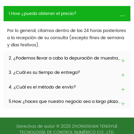
1.How ¿puedo obtener el precio?
Por lo general, citamos dentro de las 24 horas posteriores
a la recepción de su consulta (excepto fines de semana
y días festivos).
2. ¿Podemos llevar a cabo la depuración de muestras y la prueba de la máquina antes de realizar pedidos?
3. ¿Cuál es su tiempo de entrega?
4. ¿Cuál es el método de envío?
5.How ¿haces que nuestro negocio sea a largo plazo y una buena relación?
Derechos de autor © 2025 ZHONGSHAN TENGYUE
TECNOLOGÍA DE CONTROL NUMÉRICO CO., LTD.