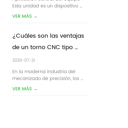
Esta unidad es un dispositivo 
colaborativo
auxiliar de carga / descarga 
VER MÁS →
automático dedicado para 
máquinas herramienta CNC. 
Automatiza completamente la 
¿Cuáles son las ventajas 
recogida, carga, descarga y 
de un torno CNC tipo 
conmutación de piezas de 
trabajo de materiales para to...
pandilla?
2026-07-21
En la moderna industria del 
mecanizado de precisión, los 
fabricantes buscan 
VER MÁS →
constantemente tiempos de 
ciclo más rápidos, tolerancias 
más estrictas y menores costos 
de producción. Para el 
mecanizado de piezas 
pequeñas de gran volumen, el  