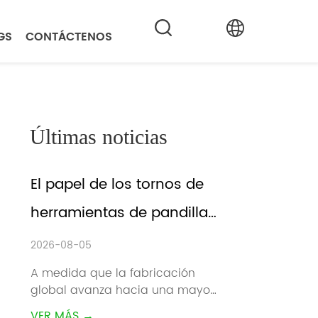
GS
CONTÁCTENOS
Últimas noticias
El papel de los tornos de 
herramientas de pandillas 
en la fabricación 
2026-08-05
inteligente
A medida que la fabricación 
global avanza hacia una mayor 
eficiencia, tiempos de entrega 
VER MÁS →