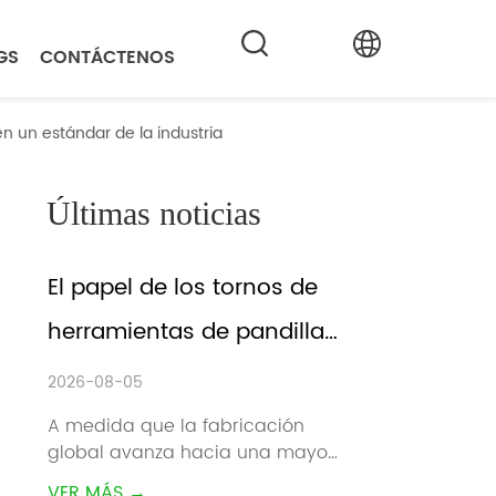
GS
CONTÁCTENOS
 un estándar de la industria
Últimas noticias
El papel de los tornos de 
herramientas de pandillas 
en la fabricación 
2026-08-05
inteligente
A medida que la fabricación 
global avanza hacia una mayor 
eficiencia, tiempos de entrega 
VER MÁS →