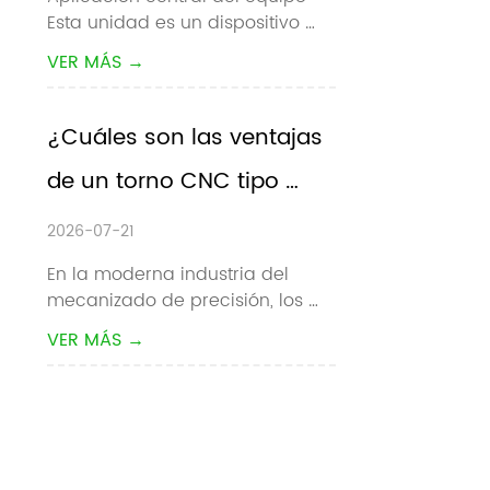
Esta unidad es un dispositivo 
colaborativo
auxiliar de carga / descarga 
VER MÁS →
automático dedicado para 
máquinas herramienta CNC. 
Automatiza completamente la 
¿Cuáles son las ventajas 
recogida, carga, descarga y 
de un torno CNC tipo 
conmutación de piezas de 
trabajo de materiales para to...
pandilla?
2026-07-21
En la moderna industria del 
mecanizado de precisión, los 
fabricantes buscan 
VER MÁS →
constantemente tiempos de 
ciclo más rápidos, tolerancias 
más estrictas y menores costos 
de producción. Para el 
mecanizado de piezas 
pequeñas de gran volumen, el  