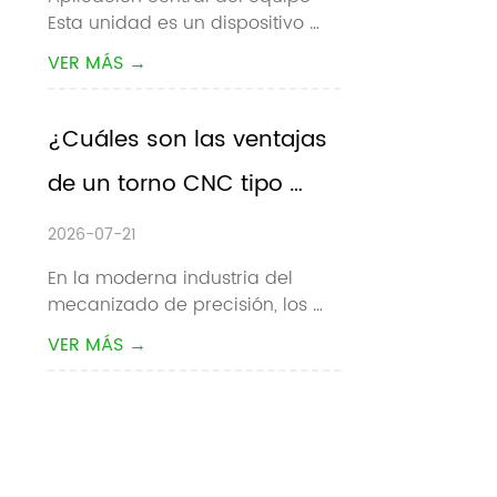
Esta unidad es un dispositivo 
colaborativo
auxiliar de carga / descarga 
VER MÁS →
automático dedicado para 
máquinas herramienta CNC. 
Automatiza completamente la 
¿Cuáles son las ventajas 
recogida, carga, descarga y 
de un torno CNC tipo 
conmutación de piezas de 
trabajo de materiales para to...
pandilla?
2026-07-21
En la moderna industria del 
mecanizado de precisión, los 
fabricantes buscan 
VER MÁS →
constantemente tiempos de 
ciclo más rápidos, tolerancias 
más estrictas y menores costos 
de producción. Para el 
mecanizado de piezas 
pequeñas de gran volumen, el  