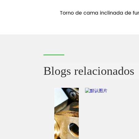
e cama inclinada 
Torno de cama inclinada de fun
les de torreta simple
CNC con eje Y y contrapunto 
Blogs relacionados