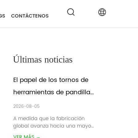
GS
CONTÁCTENOS
Últimas noticias
El papel de los tornos de 
herramientas de pandillas 
en la fabricación 
2026-08-05
inteligente
A medida que la fabricación 
global avanza hacia una mayor 
eficiencia, tiempos de entrega 
VER MÁS →