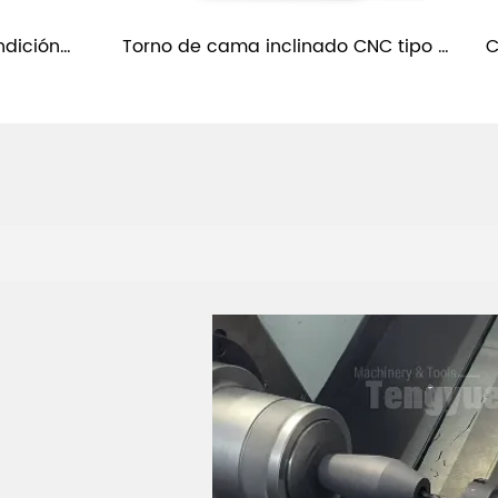
dición 
Torno de cama inclinado CNC tipo 
C
TC52-Y
banda de husillos duales DS46-36