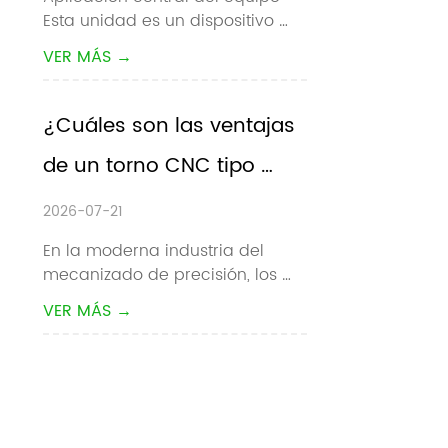
Esta unidad es un dispositivo 
colaborativo
auxiliar de carga / descarga 
VER MÁS →
automático dedicado para 
máquinas herramienta CNC. 
Automatiza completamente la 
¿Cuáles son las ventajas 
recogida, carga, descarga y 
de un torno CNC tipo 
conmutación de piezas de 
trabajo de materiales para to...
pandilla?
2026-07-21
En la moderna industria del 
mecanizado de precisión, los 
fabricantes buscan 
VER MÁS →
constantemente tiempos de 
ciclo más rápidos, tolerancias 
más estrictas y menores costos 
de producción. Para el 
mecanizado de piezas 
pequeñas de gran volumen, el  