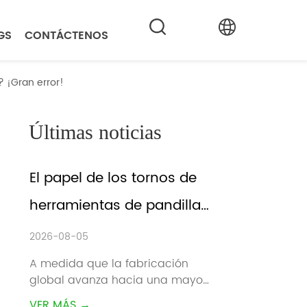
GS
CONTÁCTENOS
? ¡Gran error!
Últimas noticias
El papel de los tornos de 
herramientas de pandillas 
en la fabricación 
2026-08-05
inteligente
A medida que la fabricación 
global avanza hacia una mayor 
eficiencia, tiempos de entrega 
VER MÁS →