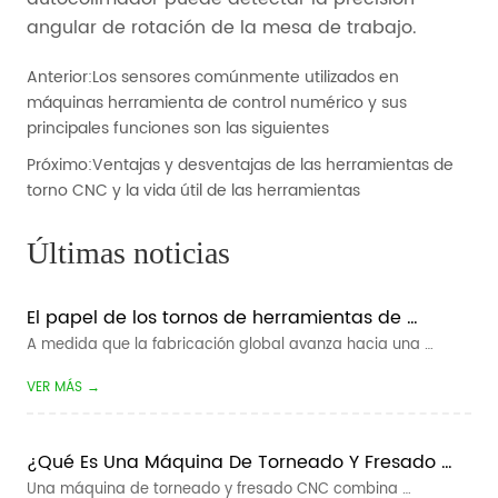
Anterior:
Los sensores comúnmente utilizados en
máquinas herramienta de control numérico y sus
principales funciones son las siguientes
Próximo:
Ventajas y desventajas de las herramientas de
torno CNC y la vida útil de las herramientas
Últimas noticias
El papel de los tornos de herramientas de 
pandillas en la fabricación inteligente
A medida que la fabricación global avanza hacia una 
mayor eficiencia, tiempos de entrega más cortos y una 
VER MÁS →
producción más flexible, la fabricación inteligente se ha 
convertido en una dirección clave para las empresas de 
mecanizado CNC. Para los fabric...
¿Qué Es Una Máquina De Torneado Y Fresado 
CNC?
Una máquina de torneado y fresado CNC combina 