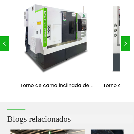
Torno de cama inclinada de 
Torno de cam
s 
fundición CNC con eje Y y 
banda de hu
contrapunto TC52-Y
Blogs relacionados