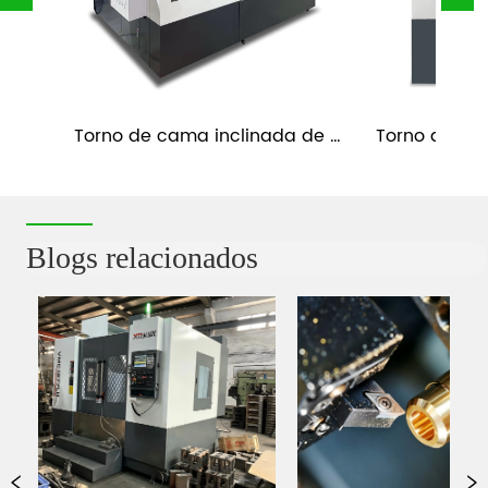
Torno de cama inclinada de 
Torno de cam
s 
fundición CNC con eje Y y 
banda de hu
contrapunto TC52-Y
Blogs relacionados