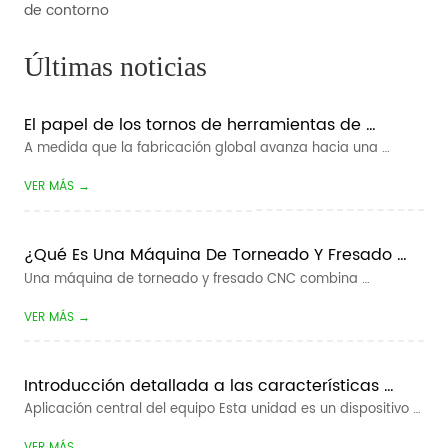
de contorno
Últimas noticias
El papel de los tornos de herramientas de 
pandillas en la fabricación inteligente
A medida que la fabricación global avanza hacia una 
mayor eficiencia, tiempos de entrega más cortos y una 
VER MÁS →
producción más flexible, la fabricación inteligente se ha 
convertido en una dirección clave para las empresas de 
mecanizado CNC. Para los fabric...
¿Qué Es Una Máquina De Torneado Y Fresado 
CNC?
Una máquina de torneado y fresado CNC combina 
operaciones de torneado y fresado dentro de una máquina 
VER MÁS →
herramienta controlada por computadora. Está diseñado 
para fabricar componentes que contienen características 
rotativas, como diámetros, cónicos y r...
Introducción detallada a las características 
básicas y ventajas de la revista rotativa y el 
Aplicación central del equipo Esta unidad es un dispositivo 
robot colaborativo
auxiliar de carga / descarga automático dedicado para 
VER MÁS →