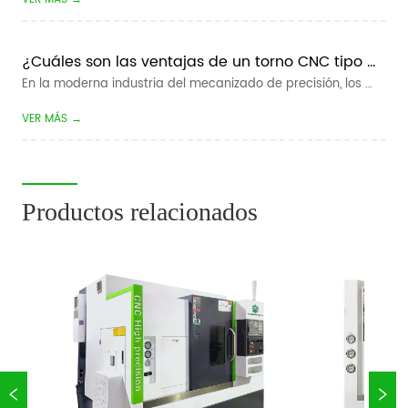
máquinas herramienta CNC. Automatiza completamente la 
recogida, carga, descarga y conmutación de piezas de 
trabajo de materiales para to...
¿Cuáles son las ventajas de un torno CNC tipo 
pandilla?
En la moderna industria del mecanizado de precisión, los 
fabricantes buscan constantemente tiempos de ciclo más 
VER MÁS →
rápidos, tolerancias más estrictas y menores costos de 
producción. Para el mecanizado de piezas pequeñas de 
gran volumen, el  Tipo de pand...
Productos relacionados