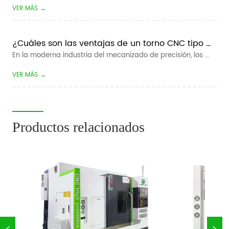
auxiliar de carga / descarga automático dedicado para 
VER MÁS →
máquinas herramienta CNC. Automatiza completamente la 
recogida, carga, descarga y conmutación de piezas de 
trabajo de materiales para to...
¿Cuáles son las ventajas de un torno CNC tipo 
pandilla?
En la moderna industria del mecanizado de precisión, los 
fabricantes buscan constantemente tiempos de ciclo más 
VER MÁS →
rápidos, tolerancias más estrictas y menores costos de 
producción. Para el mecanizado de piezas pequeñas de 
gran volumen, el  Tipo de pand...
Productos relacionados