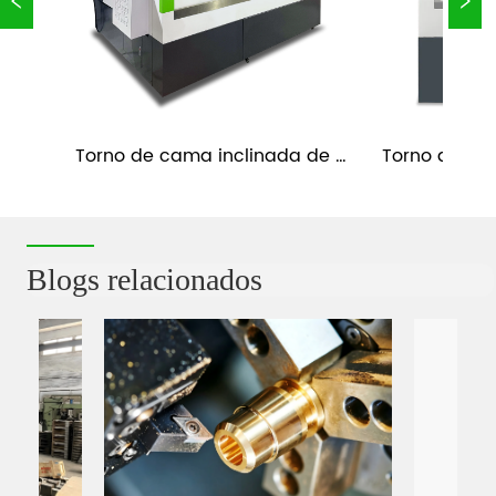
Torno de cama inclinada de 
Torno de cam
s 
fundición CNC con eje Y y 
banda de hu
contrapunto TC52-Y
Blogs relacionados