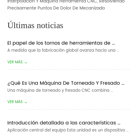
Interpolación Y Máquina Herramienta CNC, Resolviendo
Precisamente Puntos De Dolor De Mecanizado
Últimas noticias
El papel de los tornos de herramientas de 
pandillas en la fabricación inteligente
A medida que la fabricación global avanza hacia una 
mayor eficiencia, tiempos de entrega más cortos y una 
VER MÁS →
producción más flexible, la fabricación inteligente se ha 
convertido en una dirección clave para las empresas de 
mecanizado CNC. Para los fabric...
¿Qué Es Una Máquina De Torneado Y Fresado 
CNC?
Una máquina de torneado y fresado CNC combina 
operaciones de torneado y fresado dentro de una máquina 
VER MÁS →
herramienta controlada por computadora. Está diseñado 
para fabricar componentes que contienen características 
rotativas, como diámetros, cónicos y r...
Introducción detallada a las características 
básicas y ventajas de la revista rotativa y el 
Aplicación central del equipo Esta unidad es un dispositivo 
robot colaborativo