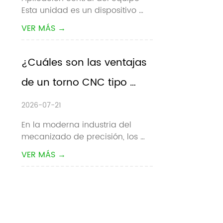
Esta unidad es un dispositivo 
colaborativo
auxiliar de carga / descarga 
VER MÁS →
automático dedicado para 
máquinas herramienta CNC. 
Automatiza completamente la 
¿Cuáles son las ventajas 
recogida, carga, descarga y 
de un torno CNC tipo 
conmutación de piezas de 
trabajo de materiales para to...
pandilla?
2026-07-21
En la moderna industria del 
mecanizado de precisión, los 
fabricantes buscan 
VER MÁS →
constantemente tiempos de 
ciclo más rápidos, tolerancias 
más estrictas y menores costos 
de producción. Para el 
mecanizado de piezas 
pequeñas de gran volumen, el  