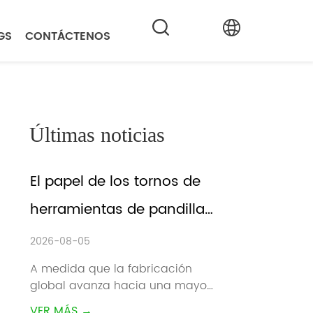
GS
CONTÁCTENOS
Últimas noticias
El papel de los tornos de 
herramientas de pandillas 
en la fabricación 
2026-08-05
inteligente
A medida que la fabricación 
global avanza hacia una mayor 
eficiencia, tiempos de entrega 
VER MÁS →