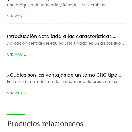
CNC?
Una máquina de torneado y fresado CNC combina 
operaciones de torneado y fresado dentro de una máquina 
VER MÁS →
herramienta controlada por computadora. Está diseñado 
para fabricar componentes que contienen características 
rotativas, como diámetros, cónicos y r...
Introducción detallada a las características 
básicas y ventajas de la revista rotativa y el 
Aplicación central del equipo Esta unidad es un dispositivo 
robot colaborativo
auxiliar de carga / descarga automático dedicado para 
VER MÁS →
máquinas herramienta CNC. Automatiza completamente la 
recogida, carga, descarga y conmutación de piezas de 
trabajo de materiales para to...
¿Cuáles son las ventajas de un torno CNC tipo 
pandilla?
En la moderna industria del mecanizado de precisión, los 
fabricantes buscan constantemente tiempos de ciclo más 
VER MÁS →
rápidos, tolerancias más estrictas y menores costos de 
producción. Para el mecanizado de piezas pequeñas de 
gran volumen, el  Tipo de pand...
Productos relacionados