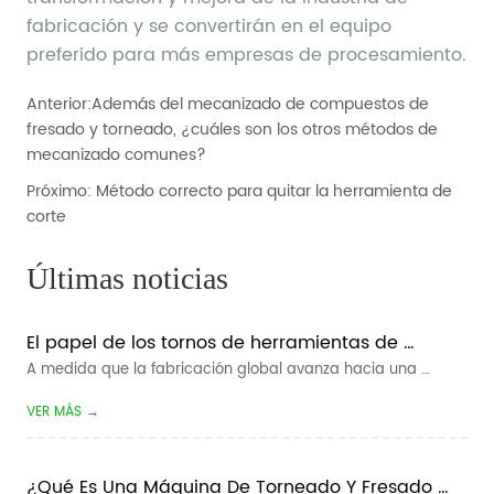
Anterior:
Además del mecanizado de compuestos de
fresado y torneado, ¿cuáles son los otros métodos de
mecanizado comunes?
Próximo:
Método correcto para quitar la herramienta de
corte
Últimas noticias
El papel de los tornos de herramientas de 
pandillas en la fabricación inteligente
A medida que la fabricación global avanza hacia una 
mayor eficiencia, tiempos de entrega más cortos y una 
VER MÁS →
producción más flexible, la fabricación inteligente se ha 
convertido en una dirección clave para las empresas de 
mecanizado CNC. Para los fabric...
¿Qué Es Una Máquina De Torneado Y Fresado 