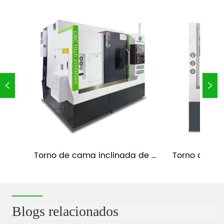
Torno de cama inclinada de 
Torno de cam
s 
fundición CNC con eje Y y 
banda de hu
contrapunto TC52-Y
Blogs relacionados