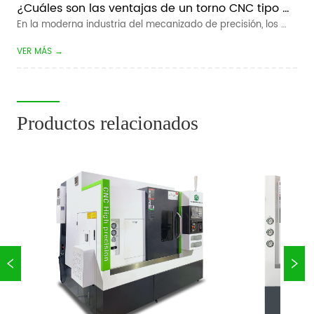
trabajo de materiales para to...
¿Cuáles son las ventajas de un torno CNC tipo 
pandilla?
En la moderna industria del mecanizado de precisión, los 
fabricantes buscan constantemente tiempos de ciclo más 
VER MÁS →
rápidos, tolerancias más estrictas y menores costos de 
producción. Para el mecanizado de piezas pequeñas de 
gran volumen, el  Tipo de pand...
Productos relacionados