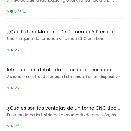
A medida que la fabricación global avanza hacia una 
mayor eficiencia, tiempos de entrega más cortos y una 
VER MÁS →
producción más flexible, la fabricación inteligente se ha 
convertido en una dirección clave para las empresas de 
mecanizado CNC. Para los fabric...
¿Qué Es Una Máquina De Torneado Y Fresado 
CNC?
Una máquina de torneado y fresado CNC combina 
operaciones de torneado y fresado dentro de una máquina 
VER MÁS →
herramienta controlada por computadora. Está diseñado 
para fabricar componentes que contienen características 
rotativas, como diámetros, cónicos y r...
Introducción detallada a las características 
básicas y ventajas de la revista rotativa y el 
Aplicación central del equipo Esta unidad es un dispositivo 
robot colaborativo
auxiliar de carga / descarga automático dedicado para 
VER MÁS →
máquinas herramienta CNC. Automatiza completamente la 
recogida, carga, descarga y conmutación de piezas de 
trabajo de materiales para to...
¿Cuáles son las ventajas de un torno CNC tipo 
pandilla?
En la moderna industria del mecanizado de precisión, los 
fabricantes buscan constantemente tiempos de ciclo más 
VER MÁS →
rápidos, tolerancias más estrictas y menores costos de 