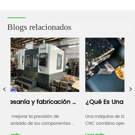
s 
fundición CNC con eje Y y 
banda de hu
contrapunto TC52-Y
Blogs relacionados
esanía y fabricación 
¿Qué Es Una Máquin
ligente, precisión 
Torneado Y Fresado 
mejorar la precisión de 
Una máquina de torneado y f
nizado de los componentes 
CNC combina operaciones de
ipales, ampliar la capacidad de 
torneado y fresado dentro de
orada Nuestro taller 
CNC?